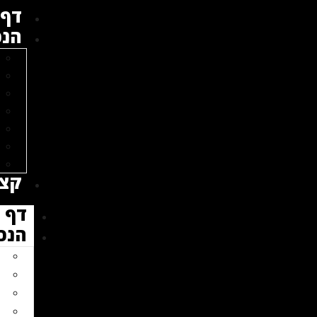
דף 
הנכ
קצת
דף 
הנכ