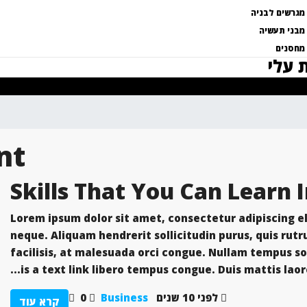
מגרשים לבניה
מבני תעשיה
מחסנים
 עלי
nt
Skills That You Can Learn 
Lorem ipsum dolor sit amet, consectetur adipiscing eli
neque. Aliquam hendrerit sollicitudin purus, quis ru
facilisis, at malesuada orci congue. Nullam tempus soll
is a text link libero tempus congue. Duis mattis laor
לפני 10 שנים
Business
0
קרא עוד