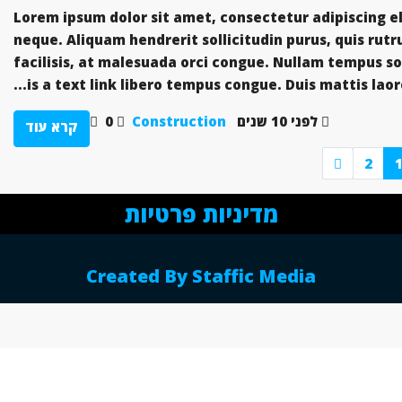
Lorem ipsum dolor sit amet, consectetur adipiscing eli
neque. Aliquam hendrerit sollicitudin purus, quis ru
facilisis, at malesuada orci congue. Nullam tempus soll
is a text link libero tempus congue. Duis mattis laor
לפני 10 שנים
Construction
0
קרא עוד
2
מדיניות פרטיות
Created By Staffic Media