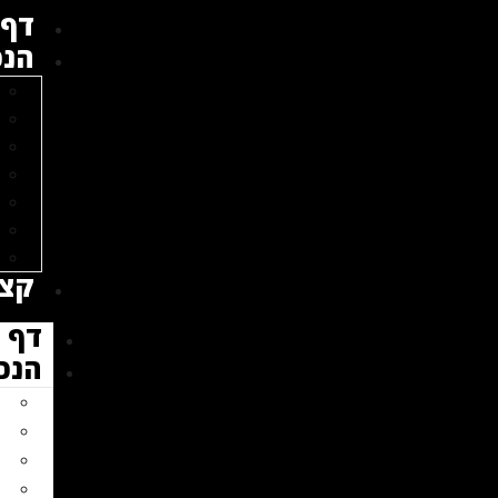
דף 
הנכ
קצת
דף 
הנכ