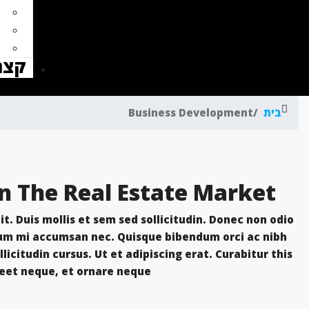
קצת
בית
Business Development
In The Real Estate Market
t. Duis mollis et sem sed sollicitudin. Donec non odio
trum mi accumsan nec. Quisque bibendum orci ac nibh
icitudin cursus. Ut et adipiscing erat. Curabitur this
eet neque, et ornare neque...